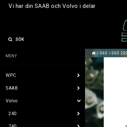
Vi har din SAAB och Volvo i delar
SÖK
S60
S60 200
MENY
WPC
SAAB
Volvo
240
740