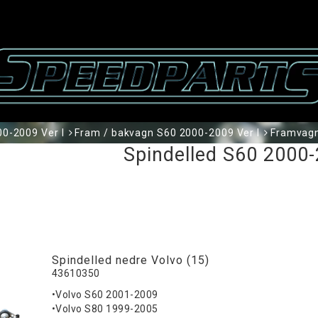
0-2009 Ver I
Fram / bakvagn S60 2000-2009 Ver I
Framvagn
Spindelled S60 2000-
Spindelled nedre Volvo (15)
43610350
•Volvo S60 2001-2009
•Volvo S80 1999-2005