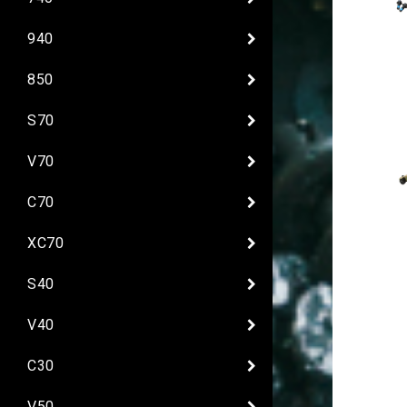
940
850
S70
V70
C70
XC70
S40
V40
C30
V50