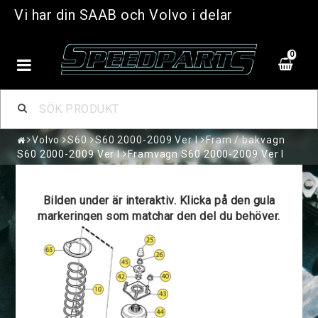
Vi har din SAAB och Volvo i delar
0
Volvo
S60
S60 2000-2009 Ver I
Fram / bakvagn
S60 2000-2009 Ver I
Framvagn S60 2000-2009 Ver I
Bilden under är interaktiv. Klicka på den gula
markeringen som matchar den del du behöver.