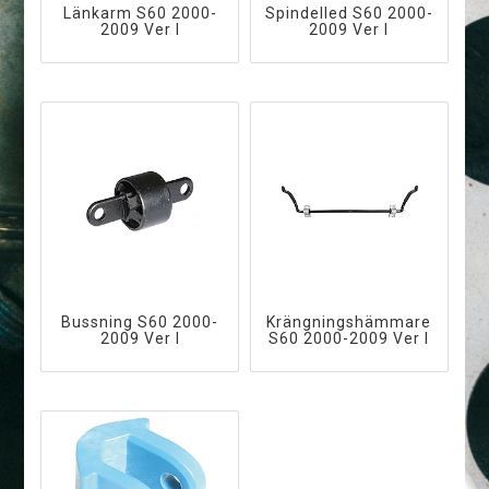
Länkarm S60 2000-
Spindelled S60 2000-
2009 Ver I
2009 Ver I
Bussning S60 2000-
K­r­ä­n­g­n­i­n­g­s­h­ä­m­m­a­r­e
2009 Ver I
S60 2000-2009 Ver I