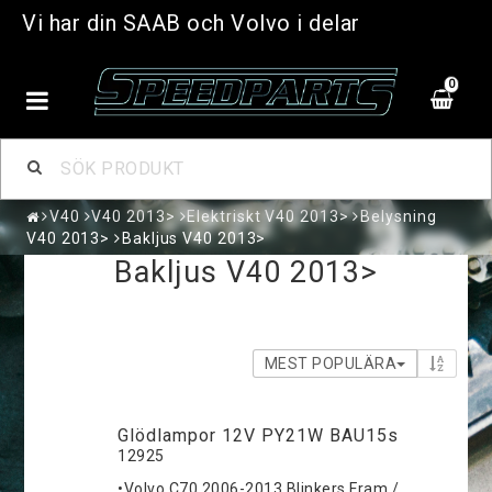
Vi har din SAAB och Volvo i delar
0
V40
V40 2013>
Elektriskt V40 2013>
Belysning
V40 2013>
Bakljus V40 2013>
Bakljus V40 2013>
MEST POPULÄRA
Glödlampor 12V PY21W BAU15s
12925
•Volvo C70 2006-2013 Blinkers Fram /