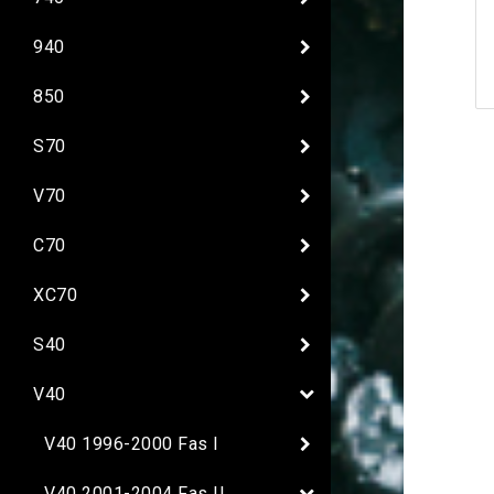
940
850
S70
V70
C70
XC70
S40
V40
V40 1996-2000 Fas I
V40 2001-2004 Fas II