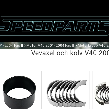
1-2004 Fas II
Motor V40 2001-2004 Fas II
Motorkropp V40 2
Vevaxel och kolv V40 200