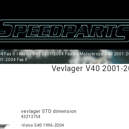
 Fas II
Motor V40 2001-2004 Fas II
Motorkropp V40 2001-20
1-2004 Fas II
Vevlager V40 2001-2
vevlager STD dimension
43213754
•Volvo S40 1996-2004