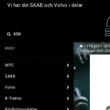
Vi har din SAAB och Volvo i delar
SÖK
V40 2001-2004
MENY
Vevlager V40 200
WPC
SAAB
Volvo
A-Traktor
Bilvårdsprodukter