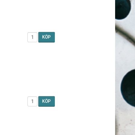
KÖP
KÖP