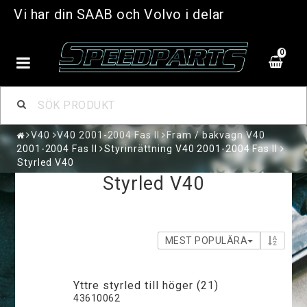
Vi har din SAAB och Volvo i delar
0
V40
V40 2001-2004 Fas II
Fram / bakvagn V40
2001-2004 Fas II
Styrinrättning V40 2001-2004 Fas II
Styrled V40
Styrled V40
MEST POPULÄRA
Yttre styrled till höger (21)
43610062