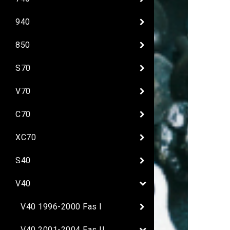
940
850
S70
V70
C70
XC70
S40
V40
V40 1996-2000 Fas I
V40 2001-2004 Fas II