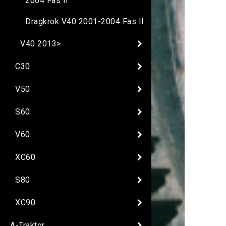
2004 Fas II
Dragkrok V40 2001-2004 Fas II
V40 2013>
C30
V50
S60
V60
XC60
S80
XC90
A-Traktor