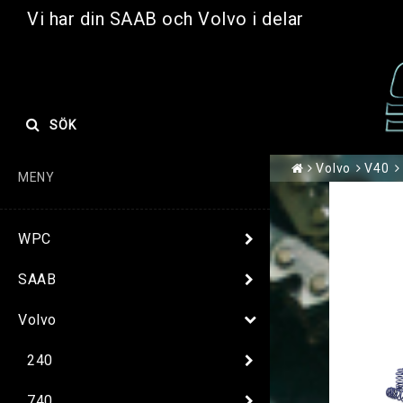
Vi har din SAAB och Volvo i delar
SÖK
Volvo
V40
MENY
WPC
SAAB
Volvo
240
740