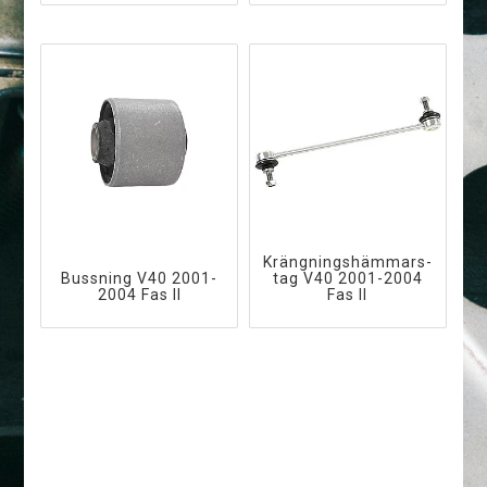
K­r­ä­n­g­n­i­n­g­s­h­ä­m­m­a­r­s­
Bussning V40 2001-
t­a­g V40 2001-2004
2004 Fas II
Fas II