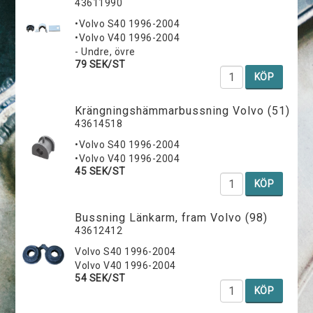
43611990
•Volvo S40 1996-2004
•Volvo V40 1996-2004
- Undre, övre
79 SEK/ST
KÖP
K­r­ä­n­g­n­i­n­g­s­h­ä­m­m­a­r­b­u­s­s­n­i­n­g Volvo (51)
43614518
•Volvo S40 1996-2004
•Volvo V40 1996-2004
45 SEK/ST
KÖP
Bussning Länkarm, fram Volvo (98)
43612412
Volvo S40 1996-2004
Volvo V40 1996-2004
54 SEK/ST
KÖP