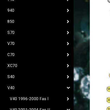
940
850
S70
V70
C70
XC70
S40
V40
V40 1996-2000 Fas I
V40 2001-2004 Fas II