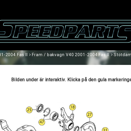
1-2004 Fas II
Fram / bakvagn V40 2001-2004 Fas II
Stötdäm
Bilden under är interaktiv. Klicka på den gula markeri