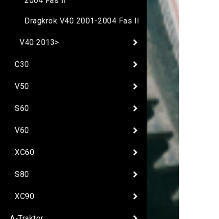
2004 Fas II
Dragkrok V40 2001-2004 Fas II
V40 2013>
C30
V50
S60
V60
XC60
S80
XC90
A-Traktor