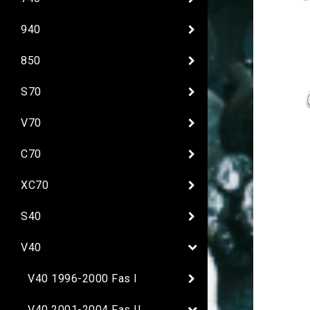
940
850
S70
V70
C70
XC70
S40
V40
V40 1996-2000 Fas I
V40 2001-2004 Fas II