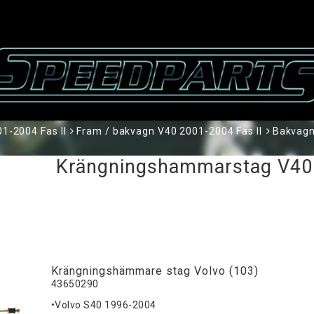
1-2004 Fas II
Fram / bakvagn V40 2001-2004 Fas II
Bakvagn
Krängningshammarstag V40 
Krängningshämmare stag Volvo (103)
43650290
•Volvo S40 1996-2004