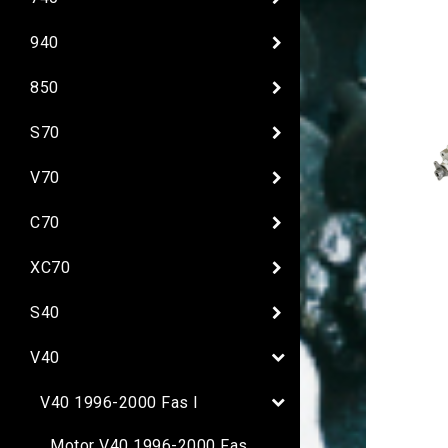
940
850
S70
V70
C70
XC70
S40
V40
V40 1996-2000 Fas I
Motor V40 1996-2000 Fas