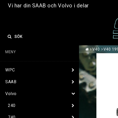
Vi har din SAAB och Volvo i delar
SÖK
V40
V40 199
MENY
WPC
SAAB
Volvo
240
740