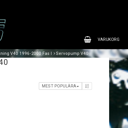
0
VARUKORG
tning V40 1996-2000 Fas I
Servopump V40
40
MEST POPULÄRA