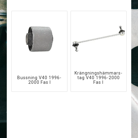
K­r­ä­n­g­n­i­n­g­s­h­ä­m­m­a­r­s­
Bussning V40 1996-
t­a­g V40 1996-2000
2000 Fas I
Fas I