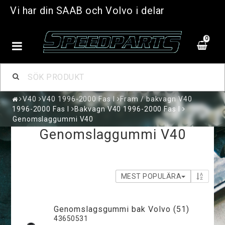
Vi har din SAAB och Volvo i delar
0
V40
V40 1996-2000 Fas I
Fram / bakvagn V40
1996-2000 Fas I
Bakvagn V40 1996-2000 Fas I
Genomslaggummi V40
Genomslaggummi V40
MEST POPULÄRA
Genomslagsgummi bak Volvo (51)
43650531