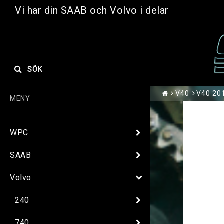
Vi har din SAAB och Volvo i delar
SÖK
V40
V40 20
MENY
WPC
SAAB
Volvo
240
740