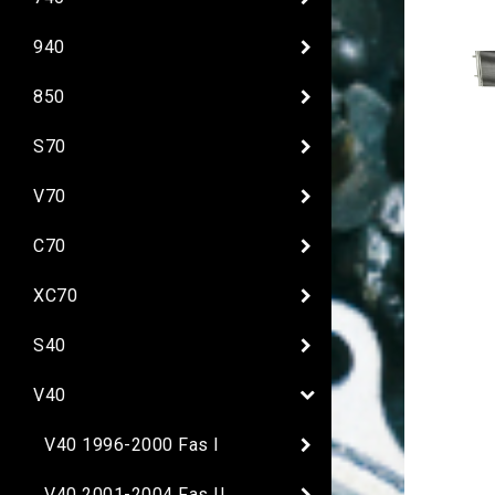
940
850
S70
V70
C70
XC70
S40
V40
V40 1996-2000 Fas I
V40 2001-2004 Fas II