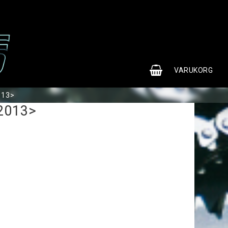
0
VARUKORG
013>
 2013>