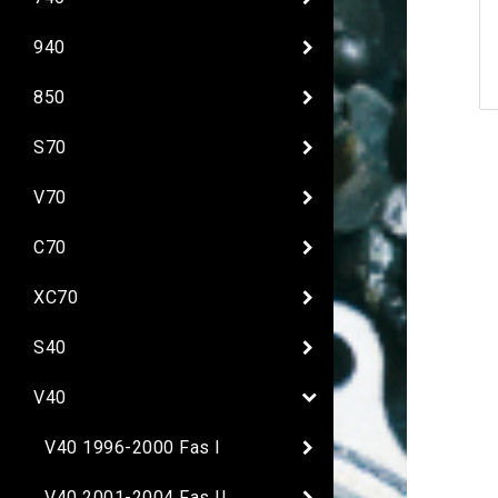
940
850
S70
V70
C70
XC70
S40
V40
V40 1996-2000 Fas I
V40 2001-2004 Fas II