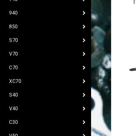
940
850
S70
V70
C70
XC70
S40
V40
C30
V50