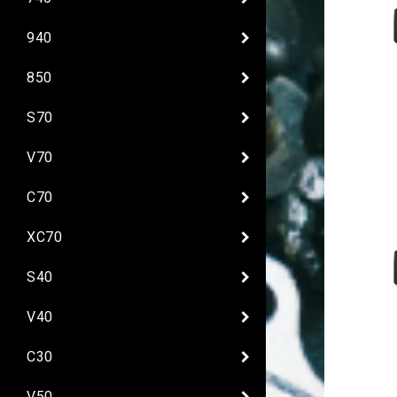
940
850
S70
V70
C70
XC70
S40
V40
C30
V50