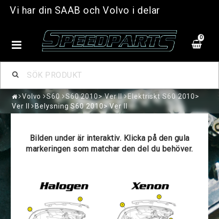
Vi har din SAAB och Volvo i delar
0
Volvo
S60
S60 2010> Ver II
Elektriskt S60 2010>
Ver II
Belysning S60 2010> Ver II
Bilden under är interaktiv. Klicka på den gula
markeringen som matchar den del du behöver.