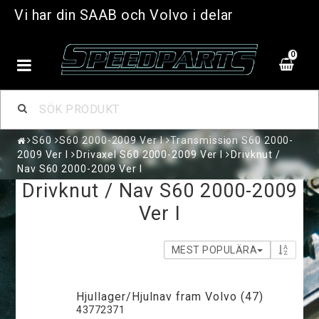
Vi har din SAAB och Volvo i delar
0
S60
S60 2000-2009 Ver I
Transmission S60 2000-
2009 Ver I
Drivaxel S60 2000-2009 Ver I
Drivknut /
Nav S60 2000-2009 Ver I
Drivknut / Nav S60 2000-2009
Ver I
MEST POPULÄRA
Hjullager/Hjulnav fram Volvo (47)
43772371