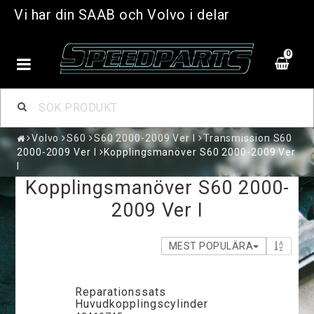
Vi har din SAAB och Volvo i delar
0
Volvo
S60
S60 2000-2009 Ver I
Transmission S60
2000-2009 Ver I
Kopplingsmanöver S60 2000-2009 Ver
I
Kopplingsmanöver S60 2000-
2009 Ver I
MEST POPULÄRA
Reparationssats
Huvudkopplingscylinder