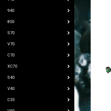
940
850
S70
V70
C70
XC70
S40
V40
C30
V50