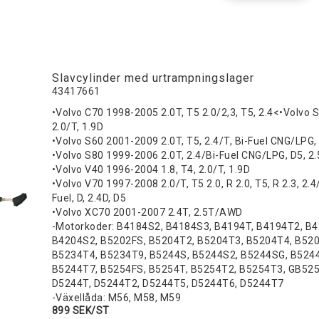
Slavcylinder med urtrampningslager
43417661
•Volvo C70 1998-2005 2.0T, T5 2.0/2,3, T5, 2.4<
•Volvo 
2.0/T, 1.9D
•Volvo S60 2001-2009 2.0T, T5, 2.4/T, Bi-Fuel CNG/LPG, 
•Volvo S80 1999-2006 2.0T, 2.4/Bi-Fuel CNG/LPG, D5, 2
•Volvo V40 1996-2004 1.8, T4, 2.0/T, 1.9D
•Volvo V70 1997-2008 2.0/T, T5 2.0, R 2.0, T5, R 2.3, 2.4/
Fuel, D, 2.4D, D5
•Volvo XC70 2001-2007 2.4T, 2.5T/AWD
-Motorkoder: B4184S2, B4184S3, B4194T, B4194T2, B
B4204S2, B5202FS, B5204T2, B5204T3, B5204T4, B520
B5234T4, B5234T9, B5244S, B5244S2, B5244SG, B524
B5244T7, B5254FS, B5254T, B5254T2, B5254T3, GB525
D5244T, D5244T2, D5244T5, D5244T6, D5244T7
-Växellåda: M56, M58, M59
899 SEK/ST