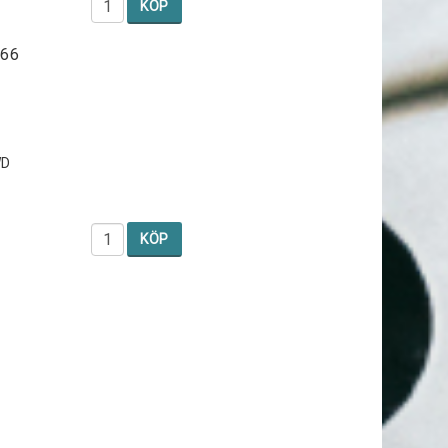
KÖP
M66
WD
KÖP