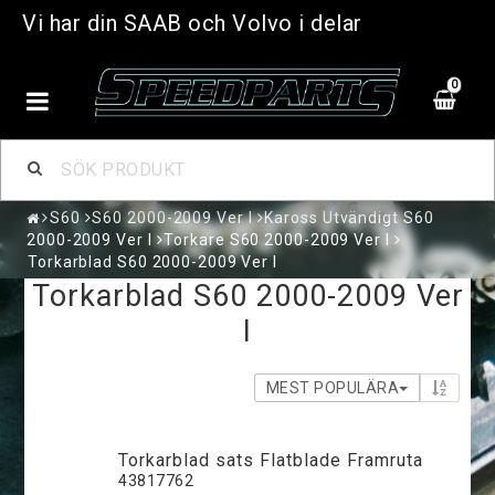
Vi har din SAAB och Volvo i delar
0
S60
S60 2000-2009 Ver I
Kaross Utvändigt S60
2000-2009 Ver I
Torkare S60 2000-2009 Ver I
Torkarblad S60 2000-2009 Ver I
Torkarblad S60 2000-2009 Ver
I
MEST POPULÄRA
Torkarblad sats Flatblade Framruta
43817762