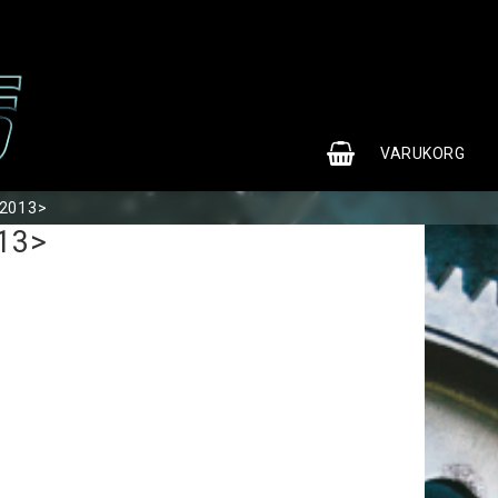
0
VARUKORG
 2013>
13>