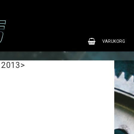
0
VARUKORG
 2013>