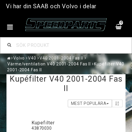
Vi har din SAAB och Volvo i delar
0
Volvo
V40
V40 2001-2004 Fas II
Värme/ventilation V40 2001-2004 Fas II
Kupéfilter V40
2001-2004 Fas II
Kupéfilter V40 2001-2004 Fas
II
MEST POPULÄRA
Kupefilter
43870030