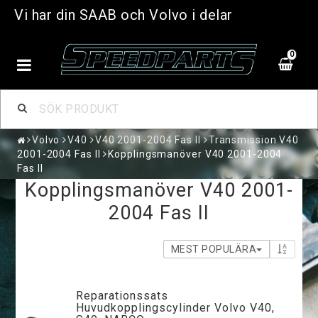
Vi har din SAAB och Volvo i delar
0
Volvo
V40
V40 2001-2004 Fas II
Transmission V40
2001-2004 Fas II
Kopplingsmanöver V40 2001-2004
Fas II
Kopplingsmanöver V40 2001-
2004 Fas II
MEST POPULÄRA
Reparationssats
Huvudkopplingscylinder Volvo V40,