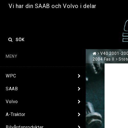
Vi har din SAAB och Volvo i delar
SÖK
V40 2001-2004
MENY
2004 Fas II
Stö
WPC
SAAB
Volvo
A-Traktor
Bilvårdsprodukter