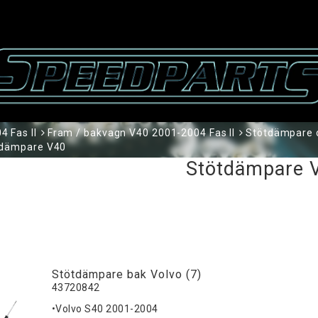
 Fas II
Fram / bakvagn V40 2001-2004 Fas II
Stötdämpare o
tdämpare V40
Stötdämpare 
Stötdämpare bak Volvo (7)
43720842
•Volvo S40 2001-2004