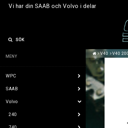
Vi har din SAAB och Volvo i delar
SÖK
V40
V40 200
MENY
WPC
SAAB
Volvo
240
740