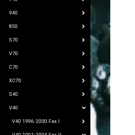
940
850
S70
V70
C70
XC70
S40
V40
V40 1996-2000 Fas I
V40 2001-2004 Fas II