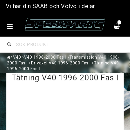
Vi har din SAAB och Volvo i delar
0
V40
V40 1996-2000 Fas I
Transmission V40 1996-
2000 Fas I
Drivaxel V40 1996-2000 Fas I
Tätning V40
1996-2000 Fas I
Tätning V40 1996-2000 Fas I