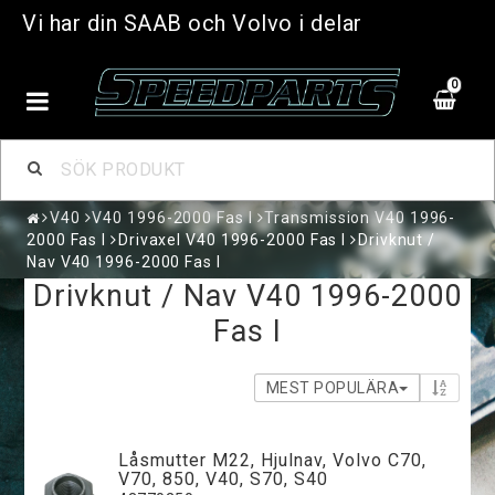
Vi har din SAAB och Volvo i delar
0
V40
V40 1996-2000 Fas I
Transmission V40 1996-
2000 Fas I
Drivaxel V40 1996-2000 Fas I
Drivknut /
Nav V40 1996-2000 Fas I
Drivknut / Nav V40 1996-2000
Fas I
MEST POPULÄRA
Låsmutter M22, Hjulnav, Volvo C70,
V70, 850, V40, S70, S40