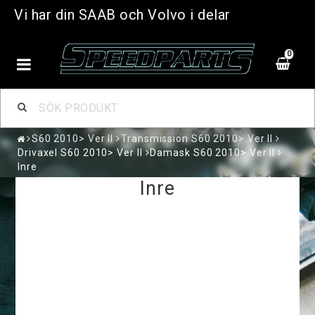
Vi har din SAAB och Volvo i delar
0
S60 2010> Ver II
Transmission S60 2010> Ver II
Drivaxel S60 2010> Ver II
Damask S60 2010> Ver II
Inre
Inre