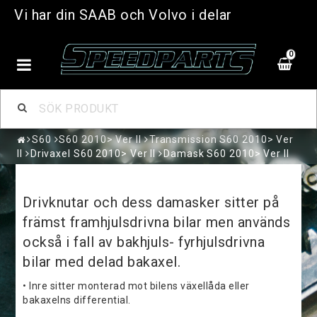
Vi har din SAAB och Volvo i delar
0
S60
S60 2010> Ver II
Transmission S60 2010> Ver
II
Drivaxel S60 2010> Ver II
Damask S60 2010> Ver II
Drivknutar och dess damasker sitter på
främst framhjulsdrivna bilar men används
också i fall av bakhjuls- fyrhjulsdrivna
bilar med delad bakaxel.
• Inre sitter monterad mot bilens växellåda eller
bakaxelns differential.