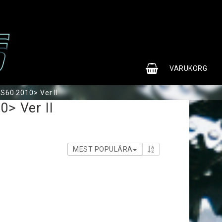
0
VARUKORG
 S60 2010> Ver II
0> Ver II
MEST POPULÄRA