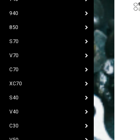
940
850
S70
V70
C70
XC70
S40
V40
C30
V50