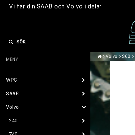
Vi har din SAAB och Volvo i delar
SÖK
Volvo
S60
MENY
WPC
SAAB
Volvo
240
740