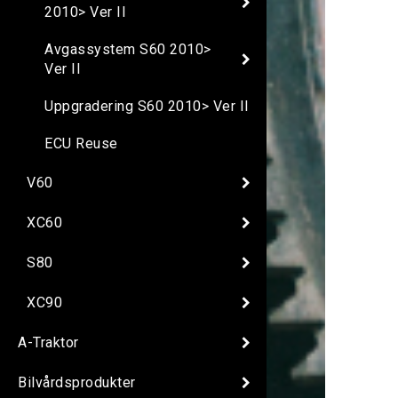
2010> Ver II
Avgassystem S60 2010>
Ver II
Uppgradering S60 2010> Ver II
ECU Reuse
V60
XC60
S80
XC90
A-Traktor
Bilvårdsprodukter