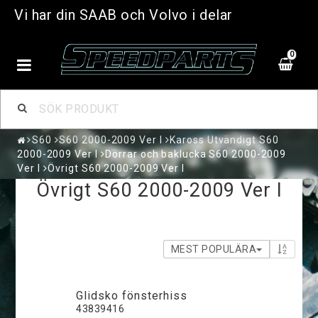
Vi har din SAAB och Volvo i delar
0
S60
S60 2000-2009 Ver I
Kaross Utvändigt S60
2000-2009 Ver I
Dörrar och baklucka S60 2000-2009
Ver I
Övrigt S60 2000-2009 Ver I
Övrigt S60 2000-2009 Ver I
MEST POPULÄRA
Glidsko fönsterhiss
43839416