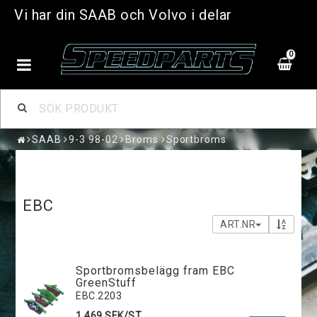
Vi har din SAAB och Volvo i delar
0
SAAB
9-3 98-02
Broms
Sportbroms
EBC
ART.NR
Sportbromsbelägg fram EBC
GreenStuff
EBC.2203
1 469 SEK/ST