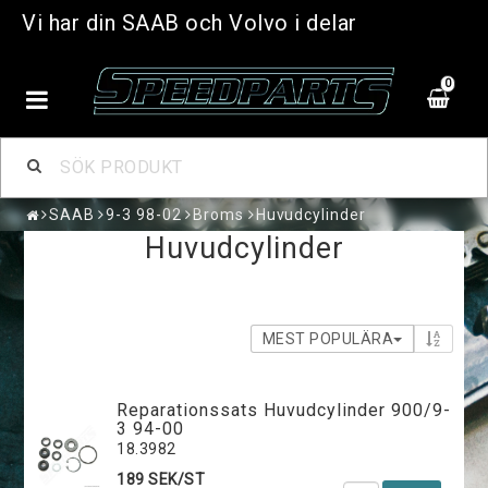
Vi har din SAAB och Volvo i delar
0
SAAB
9-3 98-02
Broms
Huvudcylinder
Huvudcylinder
MEST POPULÄRA
Reparationssats Huvudcylinder 900/9-
3 94-00
18.3982
189 SEK/ST