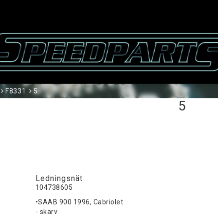
F8331
5
5
Ledningsnät
104738605
•SAAB 900 1996, Cabriolet
- skarv