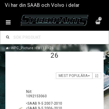
Vi har din SAAB och Volvo i delar
0
WPC_Picture
F8113
26
26
MEST POPULÄRA
Nit
1092153060
•SAAB 9-5 2007-2010
•SAAB 9-5 2006-2010