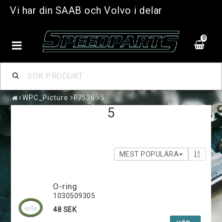
Vi har din SAAB och Volvo i delar
0
WPC_Picture
F7536
5
5
MEST POPULÄRA
O-ring
1030509305
48 SEK