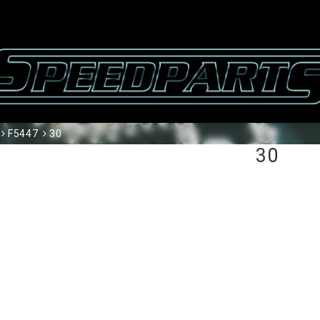
F5447
30
30