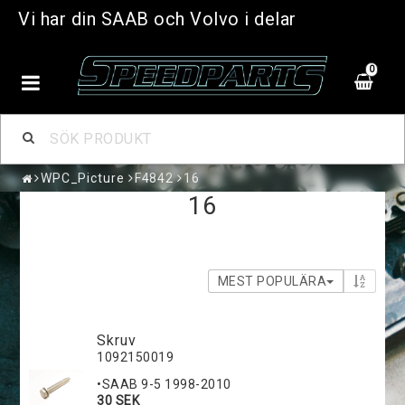
Vi har din SAAB och Volvo i delar
0
WPC_Picture
F4842
16
16
MEST POPULÄRA
Skruv
1092150019
•SAAB 9-5 1998-2010
30 SEK