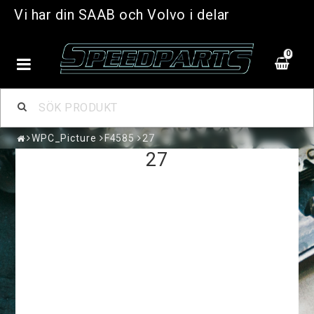
Vi har din SAAB och Volvo i delar
0
WPC_Picture
F4585
27
27