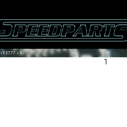
F3777
1
1