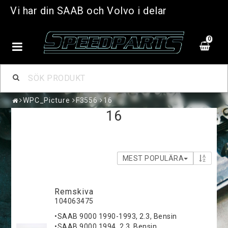
Vi har din SAAB och Volvo i delar
0
WPC_Picture
F3556
16
16
MEST POPULÄRA
Remskiva
104063475
•SAAB 9000 1990-1993, 2.3, Bensin
•SAAB 9000 1994, 2.3, Bensin