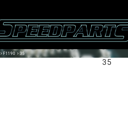
F1190
35
35