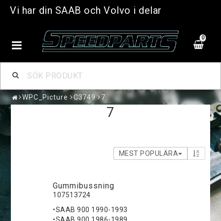
Vi har din SAAB och Volvo i delar
0
WPC_Picture
C3749
7
7
MEST POPULÄRA
Gummibussning
107513724
•SAAB 900 1990-1993
•SAAB 900 1986-1989