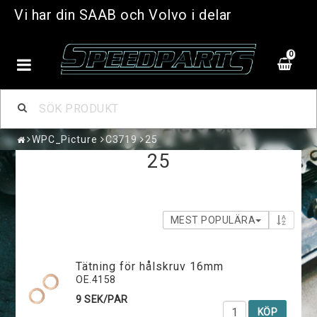
Vi har din SAAB och Volvo i delar
0
WPC_Picture
C3719
25
25
MEST POPULÄRA
Tätning för hålskruv 16mm
OE.4158
9 SEK/PAR
KÖP