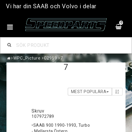
Vi har din SAAB och Volvo i delar
0
WPC_Picture
C2959
7
7
MEST POPULÄRA
Skruv
107972789
•SAAB 900 1990-1993, Turbo
- Mellarsta Östern